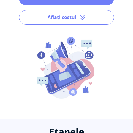
Aflați costul
Etapele