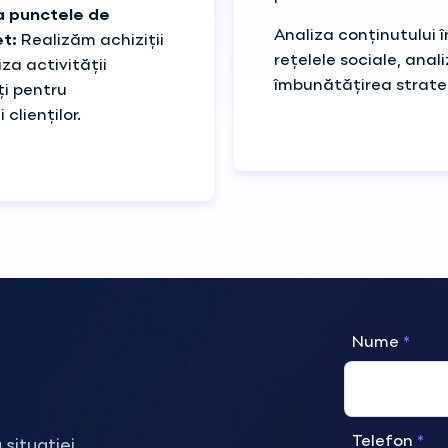
la punctele de
Analiza conținutului 
et:
Realizăm achiziții
rețelele sociale, ana
za activității
îmbunătățirea strate
ți pentru
 clienților.
Nume
Telefon
situației