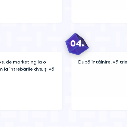
04.
dvs. de marketing la o
După întâlnire, vă tr
la întrebările dvs. și vă