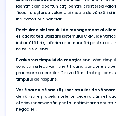
Analiza valorii medii a bonului:
Examinăm structu
identificăm oportunități pentru creșterea valori
fiscal, creșterea volumului mediu de vânzări și
indicatorilor financiari.
Revizuirea sistemului de management al clienț
eficacitatea utilizării sistemului CRM, identific
îmbunătățiri și oferim recomandări pentru optim
bazei de clienți.
Evaluarea timpului de reacție:
Analizăm timpul 
solicitări și lead-uri, identificând punctele slabe
procesare a cererilor. Dezvoltăm strategii pent
timpului de răspuns.
Verificarea eficacității scripturilor de vânzare
de vânzare și apeluri telefonice, evaluăm efica
oferim recomandări pentru optimizarea scripturil
negocieri.