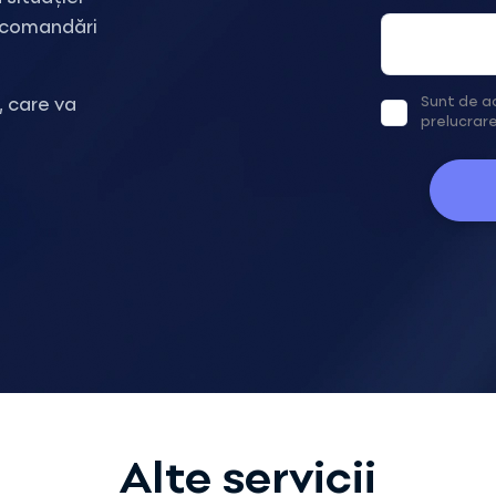
recomandări
Sunt de a
, care va
prelucrar
Alte servicii