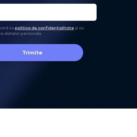
cord cu
politica de confidențialitate
și cu
ea datelor personale
Trimite