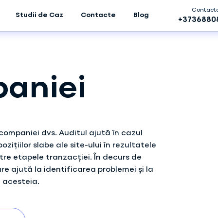
Contacta
Studii de Caz
Contacte
Blog
+3736880
aniei
companiei dvs. Auditul ajută în cazul
ițiilor slabe ale site-ului în rezultatele
intre etapele tranzacției. În decurs de
re ajută la identificarea problemei și la
 acesteia.