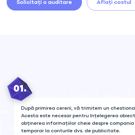
Auditul
Solicitați o auditare
Aflați costul
departamentului
de vânzări
Dezvoltarea
departamentului
de vânzări
Supraveghere de
autor
01.
După primirea cererii, vă trimitem un chestion
Acesta este necesar pentru înțelegerea obiecti
obținerea informațiilor cheie despre compania 
temporar la conturile dvs. de publicitate.