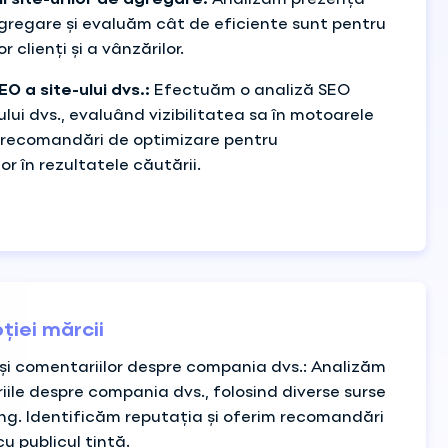
i site-urilor de agregare:
Analizăm prezența
 agregare și evaluăm cât de eficiente sunt pentru
 clienți și a vânzărilor.
O a site-ului dvs.:
Efectuăm o analiză SEO
lui dvs., evaluând vizibilitatea sa în motoarele
d recomandări de optimizare pentru
or în rezultatele căutării.
ției mărcii
 și comentariilor despre compania dvs.: Analizăm
iile despre compania dvs., folosind diverse surse
ng. Identificăm reputația și oferim recomandări
 publicul țintă.