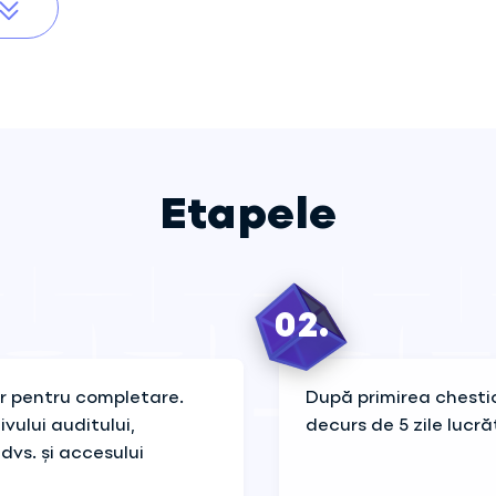
Etapele
02.
ar pentru completare.
După primirea chestio
vului auditului,
decurs de 5 zile lucră
dvs. și accesului