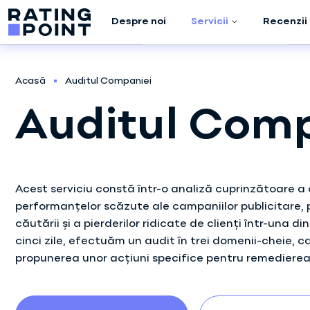
Despre noi
Servicii
Recenzii
Auditul Companiei
Acasă
Auditul Companiei
Cercetare de
Auditul Comp
marketing
Promovare în META
(Facebook /
Instagram)
Acest serviciu constă într-o analiză cuprinzătoare a 
performanțelor scăzute ale campaniilor publicitare, poz
Promovare în
căutării și a pierderilor ridicate de clienți într-una d
Google ADS
cinci zile, efectuăm un audit în trei domenii-cheie, ca
propunerea unor acțiuni specifice pentru remedierea
Crearea scripturilor
de vânzări