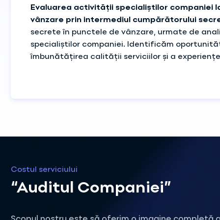
Evaluarea activității specialiștilor companiei 
vânzare prin intermediul cumpărătorului secr
secrete în punctele de vânzare, urmate de anali
specialiștilor companiei. Identificăm oportunită
îmbunătățirea calității serviciilor și a experienței
Costul serviciului
“Auditul Companiei”
Scopul nostru este să oferim o imagine completă a 