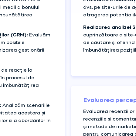
ra vânzărilor și
Evaluarea eficacități
i medii a bonului
dvs. pe site-urile de
 îmbunătățirea
atragerea potențialilor
Realizarea analizei SE
ilor (CRM):
Evaluăm
cuprinzătoare a site-u
ăm posibile
de căutare și oferin
izarea gestionării
îmbunătățirea pozițiil
de reacție la
 în procesul de
ru îmbunătățirea
Evaluarea percep
:
Analizăm scenariile
Evaluarea recenziilor
citatea acestora și
recenziile și comentar
or și a abordărilor în
și metode de marketi
pentru comunicarea cu