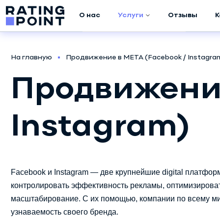
О нас
Услуги
Отзывы
К
Аудит компании
На главную
Продвижение в META (Facebook / Instagra
Маркетинговое
Продвижение
исследование
Продвижение в
META (Facebook /
Instagram)
Instagram)
Продвижение в
Google ADS
Facebook и Instagram — две крупнейшие digital платфо
контролировать эффективность рекламы, оптимизирова
Создание
скриптов
масштабирование. С их помощью, компании по всему ми
узнаваемость своего бренда.