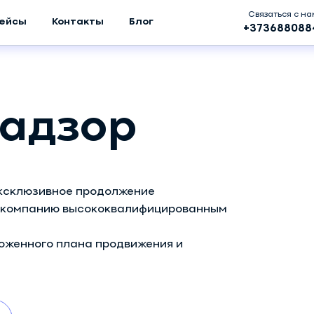
Связаться с н
ейсы
Контакты
Блог
+373688088
надзор
эксклюзивное продолжение
у компанию высококвалифицированным
оженного плана продвижения и