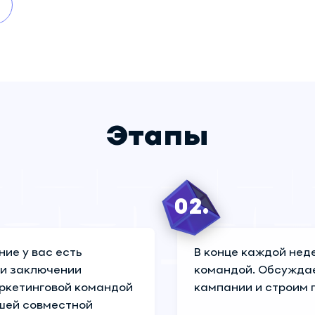
Этапы
02.
ие у вас есть
В конце каждой нед
ри заключении
командой. Обсуждае
аркетинговой командой
кампании и строим 
шей совместной