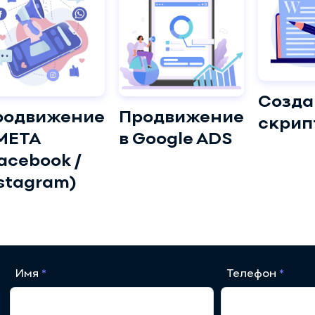
Созда
родвижение
Продвижение
скрип
META
в Google ADS
acebook /
stagram)
Имя
Телефон