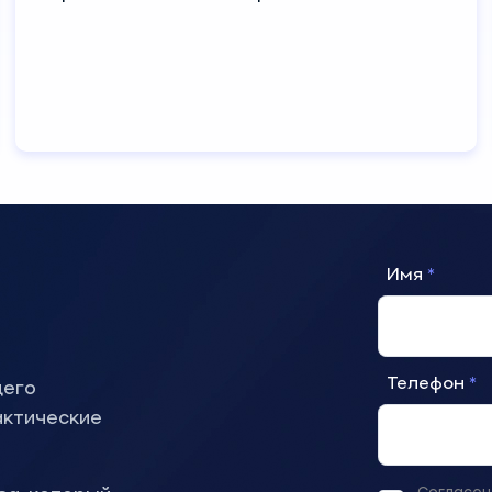
Имя
Телефон
щего
актические