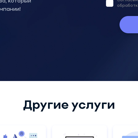
Согласен
за, который
обработк
мпании!
Другие услуги