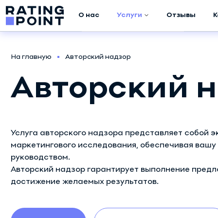
О нас
Услуги
Отзывы
К
Аудит компании
На главную
Авторский надзор
Маркетинговое
Авторский 
исследование
Продвижение в
META (Facebook /
Instagram)
Услуга авторского надзора представляет собой 
маркетингового исследования, обеспечивая ваш
Продвижение в
руководством.
Google ADS
Авторский надзор гарантирует выполнение предл
достижение желаемых результатов.
Создание
скриптов