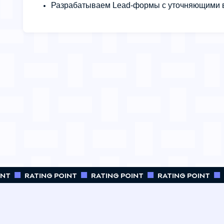
Разрабатываем Lead-формы с уточняющими 
NT
RATING POINT
RATING POINT
RATING POINT
R