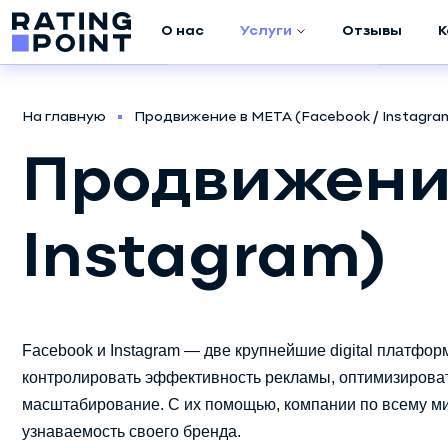
О нас
Услуги
Отзывы
К
Аудит компании
На главную
Продвижение в META (Facebook / Instagra
Маркетинговое
Продвижение
исследование
Продвижение в
META (Facebook /
Instagram)
Instagram)
Продвижение в
Google ADS
Facebook и Instagram — две крупнейшие digital платфо
контролировать эффективность рекламы, оптимизирова
Создание
скриптов
масштабирование. С их помощью, компании по всему ми
узнаваемость своего бренда.