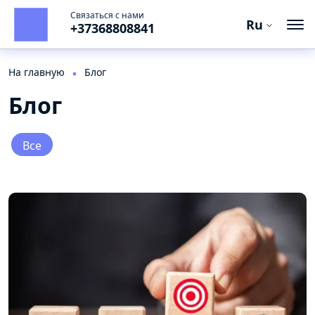
Связаться с нами
Ru
+37368808841
Ro
En
На главную
Блог
Блог
Ru
Все