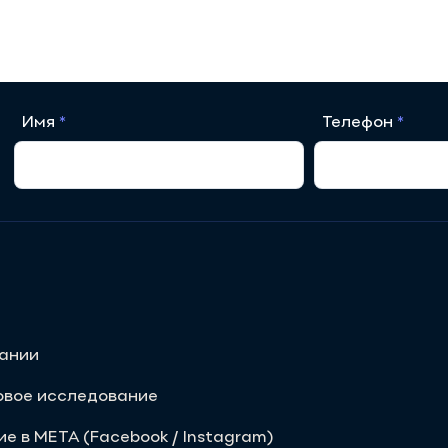
Имя
Телефон
пании
овое исследование
е в META (Facebook / Instagram)