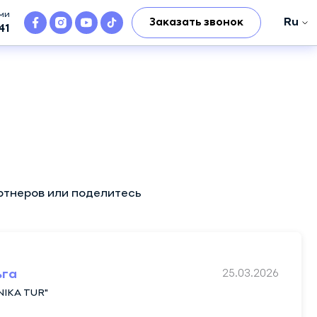
ами
Ru
Заказать звонок
41
Ro
Ru
En
ртнеров или поделитесь
25.03.2026
ьга
NIKA TUR"