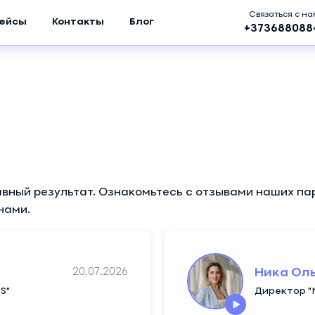
Связаться с н
ейсы
Контакты
Блог
+373688088
вный результат. Ознакомьтесь с отзывами наших па
нами.
20.07.2026
Ника Ол
S"
Директор "