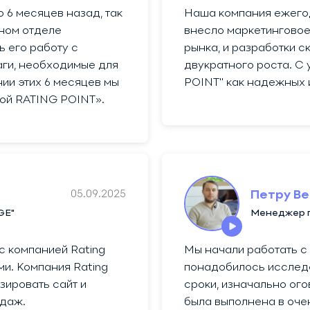
 6 месяцев назад, так
Наша компания ежегодн
ном отделе
внесло маркетинговое
ь его работу с
рынка, и разработки с
аги, необходимые для
двукратного роста. С
ии этих 6 месяцев мы
POINT" как надежных 
ой RATING POINT».
05.09.2025
Петру В
GE"
Менеджер 
 компанией Rating
Мы начали работать с R
ми. Компания Rating
понадобилось исслед
зировать сайт и
сроки, изначально ого
одаж.
была выполнена в оче