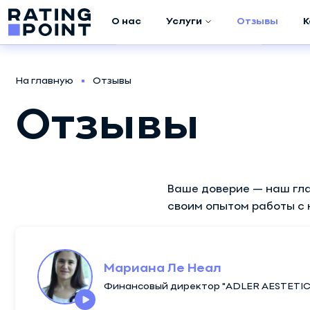
О нас
Услуги
Отзывы
К
Аудит компании
На главную
Отзывы
Маркетинговое
Отзывы
исследование
Продвижение в
META (Facebook /
Instagram)
Ваше доверие — наш гла
своим опытом работы с 
Продвижение в
Google ADS
Создание
Мариана Ле Неал
скриптов
Финансовый директор "ADLER AESTETIC