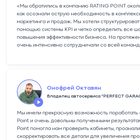
Аудит отдела
«Мы обратились в компанию RATING POINT около
продаж
как осознали острую необходимость в комплекс
маркетинга и продаж. Мы хотели структурироват
Развитие отдела
продаж
помощью системы KPI и четко определить все ш
повышения эффективности бизнеса. На протяжен
очень интенсивно сотрудничали со всей команд
Авторский надзор
Онофрей Октавян
Владелец автосервиса "PERFECT GARA
Мы имели прекрасную возможность поработать с
Point и очень довольны полученными результата
Point помогла нам проверить кабинеты, проанали
скорректировать все детали для увеличения пр