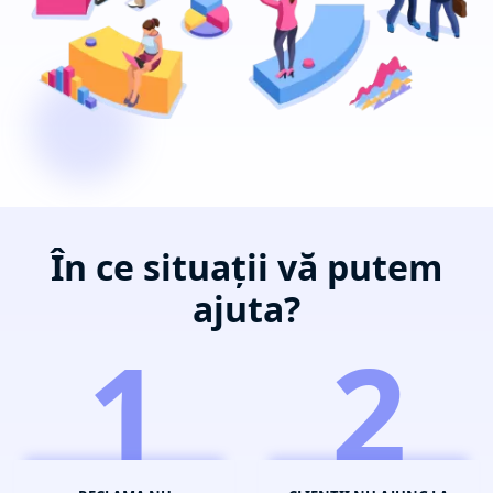
În ce situații vă putem
ajuta?
1
2