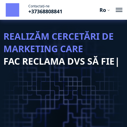
Contactați-ne
Ro
+37368808841
Ru
Ro
REALIZĂM CERCETĂRI DE
En
MARKETING CARE
FAC RECLAMA DVS SĂ FIE
EFICIENTĂ